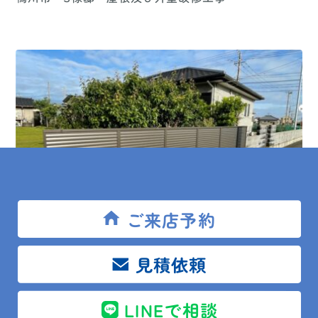
ご来店予約
2024.05.21
見積依頼
現場レポート
南房総市 M様邸 ﾌﾞﾛｯｸﾌｪﾝｽ建替工事
LINEで相談