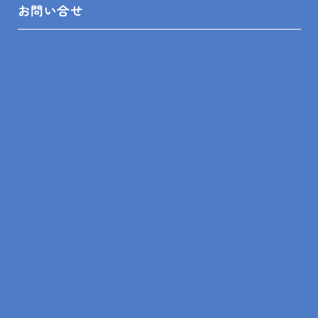
お問い合せ
2024.04.11
現場レポート
鴨川市 W様邸 外構工事③