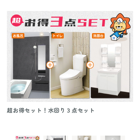
超お得セット！水回り３点セット
リデア Mタイプ
アメージュ便器
オフト
極限まで広げた上縁と角の少ない柔らかな曲線の浴槽
さまざまな排水方向や幅広い排水芯に対応し、 現場
様々な快適機能に、本格的なエコ機能をプラス。 リ
は 快適な入浴姿勢がとりやすく、ゆったりと。
のニーズに合わせて選べる組み合わせ便器。
フォームへの配慮も充実。