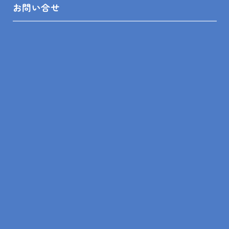
お問い合せ
LINEスピード見積
リフォームの知識
リフォームの事例
ショールーム来店予約
無料見積依頼
お問い合せ
プライバシーポリシー