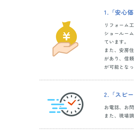
1.「安心
リフォーム
ショールー
ています。
また、安房
があり、信
が可能とな
2.「スピ
お電話、お
また、現場