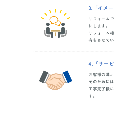
3.「イメ
リフォーム
にします。
リフォーム
有をさせて
4.「サー
お客様の満
そのために
工事完了後
す。