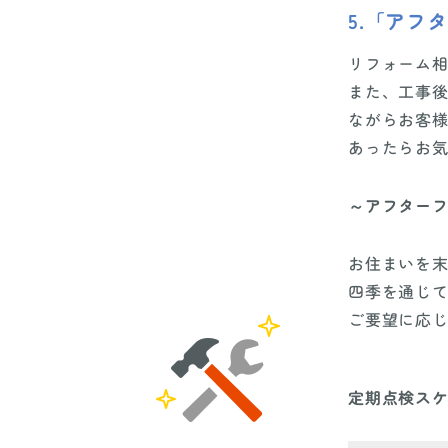
5.「アフ
リフォーム
また、工事
ながらお客
あったらお
～アフター
お住まいを末
四季を通じ
ご要望に応
定期点検ス