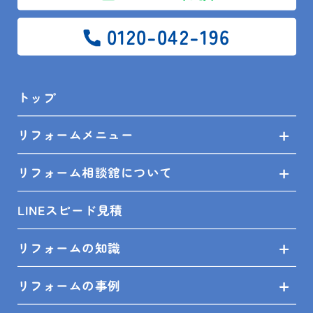
電話番号
必須
0120-042-196
トップ
メールアドレス
リフォームメニュー
都合のよい曜日 （複数選択可）
リフォーム相談舘について
月
火
水
木
金
土
LINEスピード見積
日
リフォームの知識
時間帯
リフォームの事例
～