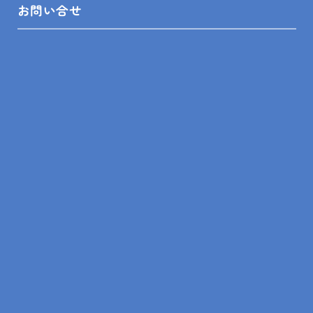
お問い合せ
担当営業
担当の営業スタッフがわかりましたら入力をお願い
します。わからなければ空白でかまいません。
ご意見・ご要望・お問い合わせ