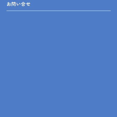
リフォーム相談舘について
お問い合せ
LINEスピード見積
リフォームの知識
リフォームの事例
ショールーム来店予約
無料見積依頼
お問い合せ
プライバシーポリシー