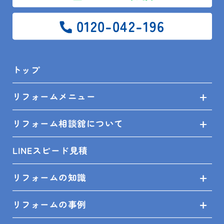
前の記事
一覧
次の記事
0120-042-196
トップ
ブログ
現場レポート
トップ
館山市 N様邸 外壁塗装他工事②
リフォームメニュー
リフォーム相談舘について
SITEMAP
LINEスピード見積
トップ
リフォームの知識
リフォームメニュー
リフォームの事例