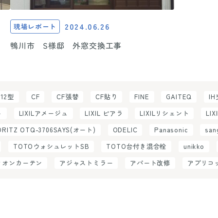
2024.06.26
現場レポート
鴨川市 S様邸 外窓交換工事
C12型
CF
CF張替
CF貼り
FINE
GAITEQ
I
ト
LIXILアメージュ
LIXIL ピアラ
LIXILリシェント
LIX
ORITZ OTQ-3706SAYS(オート)
ODELIC
Panasonic
san
TOTOウォシュレットSB
TOTO台付き混合栓
unikko
ィオンカーテン
アジャストミラー
アパート改修
アプリコ