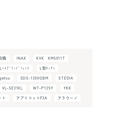
H交換
INAX
KVK KM5011T
ILﾊｲｸﾞﾘｯﾄﾞﾌｪﾝｽ
L型ｷｯﾁﾝ
getsu
SDG-1200GBM
STEDIA
VL-SE31KL
WT-P125Y
YKK
ット
アプリコットF3A
アラウーノ