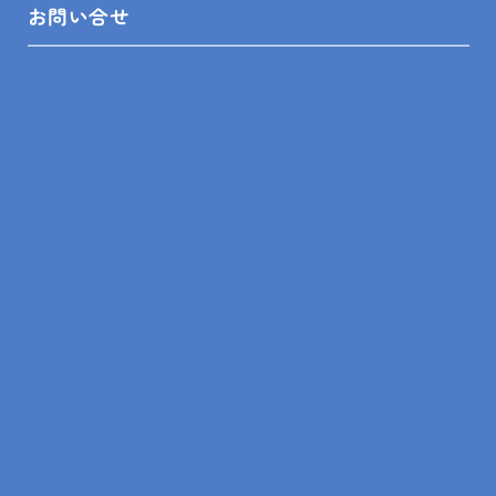
お問い合せ
大切なお住いを美しく保つ、人にも地球にも
優しい塗料「ウルトラペイント」お勧めです！
屋根外装の専門店GAITEQもよろしくお願いいたしま
す。