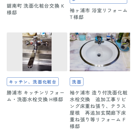
鋸南町 洗面化粧台交換 K
袖ヶ浦市 浴室リフォーム
様邸
T様邸
キッチン、洗面化粧台
洗面
勝浦市 キッチンリフォー
袖ケ浦市 造り付洗面化粧
ム・洗面水栓交換 H様邸
水栓交換 追加工事リビ
ング床重ね張り、テラス
屋根 再追加玄関廊下床
重ね張り等リフォーム F
様邸