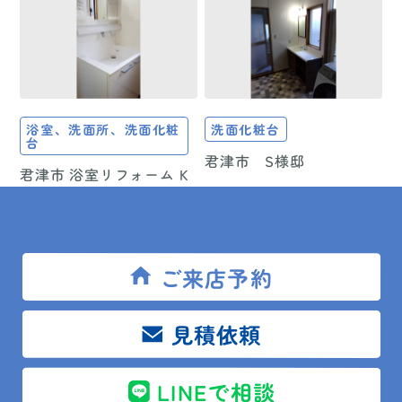
浴室、洗面所、洗面化粧
洗面化粧台
台
君津市 S様邸
君津市 浴室リフォーム K
様邸
ご来店予約
見積依頼
浴室、洗面所
キッチン
LINEで相談