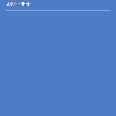
お問い合せ
洗面化粧台
浴室、洗面化粧台、トイ
レ、窓、給湯器
木更津市 洗面化粧台リ
富津市 浴室、洗面台、
フォーム I様邸
トイレ、窓、給湯器リフ
ォーム S様邸
洗面化粧台
浴室、洗面化粧台、トイ
レ、キッチン水栓
袖ヶ浦市 洗面化粧台リ