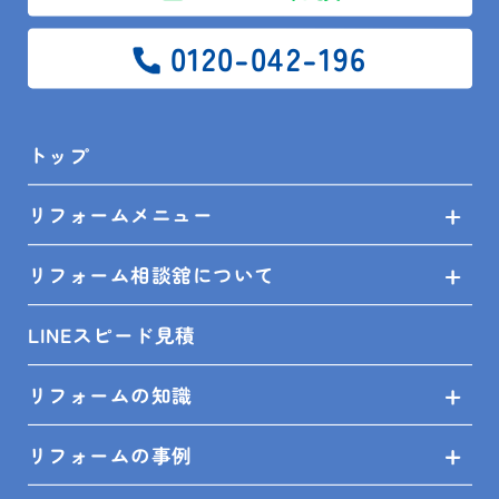
南房総市 浴室、洗面所 改
館山市 住宅改修工事 I
修リフォーム H様邸
様邸
0120-042-196
トップ
リフォームメニュー
リフォーム相談舘について
キッチン、浴室、洗面
浴室、洗面化粧台、トイ
室、LDK
レ、窓
鴨川市 水回り(キッチ
袖ヶ浦市 浴室、洗面化
LINEスピード見積
ン/洗面/お風呂)、LDK改
粧台、トイレ、窓リフォ
修、内装工事
ーム S様邸
リフォームの知識
リフォームの事例