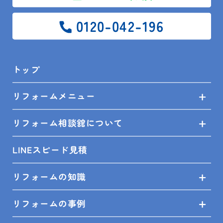
増改築や改装工事、外壁塗装などの大きなリフォーム
から
0120-042-196
水漏れ・屋根塗装などの小さなリフォームまで、
どんなリフォームでも迅速にご対応いたします！
トップ
リフォームメニュー
リフォームでお困りの館山市・鴨川市・木更津市・南
房総市民の皆様、是非お気軽にご相談ください！
リフォーム相談舘について
また、安房住宅株式会社では、実物を見て触って、比
LINEスピード見積
較できるショールーム（キッチン11台 お風呂11台 ト
イレ15台 洗面台12台※3店舗合計）がございます。
リフォームの知識
リフォームの事例