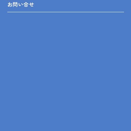
まずは、ご来場いただき、どんな実物があるのか目で
お問い合せ
見て、確認してみてください！
ご来店お待ちしております♪
＜対応エリア＞
館山市、鴨川市、南房総市、木更津市、君津市、富津
市、鋸南町、袖ケ浦市、勝浦市
PREV
ALL
NEXT