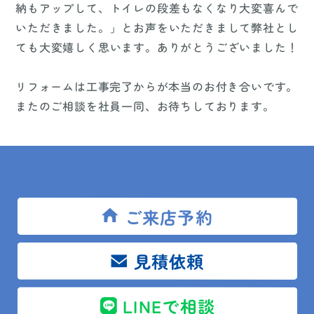
納もアップして、トイレの段差もなくなり大変喜んで
いただきました。」とお声をいただきまして弊社とし
ても大変嬉しく思います。ありがとうございました！
リフォームは工事完了からが本当のお付き合いです。
またのご相談を社員一同、お待ちしております。
----------------------------------
【館山市・鴨川市・木更津市・南房総市のリフォーム
＆増改築専門店｜リフォーム相談館（安房住宅）】
ご来店予約
キッチン（台所）、バス（お風呂）
トイレ、洗面台、屋根、外壁などのご相談は館山市・
見積依頼
鴨川市・木更津市のリフォーム＆増改築専門店 リフ
ォーム相談館（安房住宅）まで！
LINEで相談