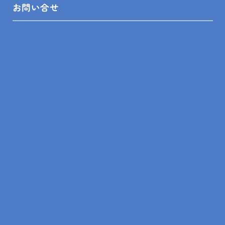
＜対応エリア＞
お問い合せ
館山市、鴨川市、南房総市、木更津市、君津市、富津
市、鋸南町、袖ケ浦市、勝浦市
----------------------------------
PREV
ALL
NEXT
トップ
袖ヶ浦市 浴室リフォーム T様邸