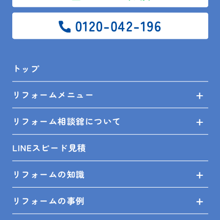
水回りリフォームはもちろん、増改築や改装工事、外
壁塗装などの大きなリフォームから水漏れ・屋根塗装
0120-042-196
などの小さなリフォームまで、どんなリフォームでも
迅速にご対応いたします！
トップ
リフォームでお困りの館山市・鴨川市・木更津市・南
房総市民の皆様、是非お気軽にご相談ください！
リフォームメニュー
また、リフォーム相談館（安房住宅）では、実物を見
て触って、比較できるショールーム（キッチン11台
リフォーム相談舘について
お風呂11台 トイレ15台 洗面台12台※3店舗合計）が
ございます。
LINEスピード見積
まずは、ご来場いただき、どんな実物があるのか目で
リフォームの知識
見て、確認してみてください！
ご来店お待ちしております♪
リフォームの事例