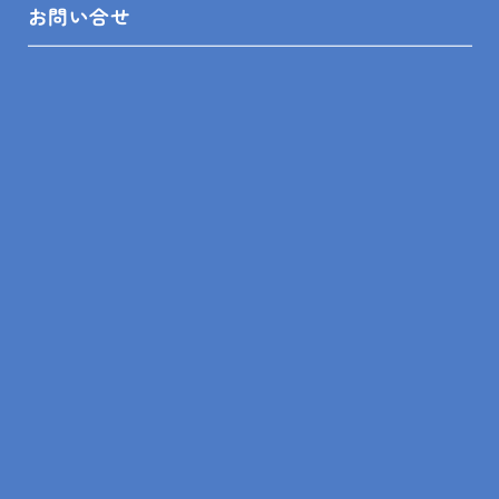
PREV
ALL
NEXT
お問い合せ
トップ
木更津市 浴室・洗面所改修、外部スロープ新設リフォーム
T様邸
SITEMAP
トップ