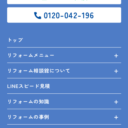
見て、確認してみてください！
0120-042-196
ご来店お待ちしております♪
トップ
＜対応エリア＞
リフォームメニュー
館山市、鴨川市、南房総市、木更津市、君津市、富津
リフォーム相談舘について
市、鋸南町、袖ケ浦市、勝浦市
LINEスピード見積
---------------------------------------------------
---
リフォームの知識
リフォームの事例