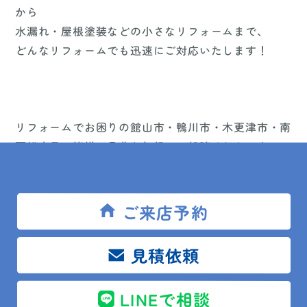
から
水漏れ・屋根塗装などの小さなリフォームまで、
どんなリフォームでも迅速にご対応いたします！
リフォームでお困りの館山市・鴨川市・木更津市・南
房総市民の皆様、是非お気軽にご相談ください！
また、安房住宅株式会社では、実物を見て触って、比
較できるショールーム（キッチン11台 お風呂11台 ト
ご来店予約
イレ15台 洗面台12台※3店舗合計）がございます。
見積依頼
LINEで相談
まずは、ご来場いただき、どんな実物があるのか目で