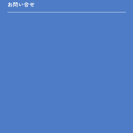
お問い合せ
2026.06.05
現場レポート
鴨川市 T様邸 1Fトイレタンク部品交換