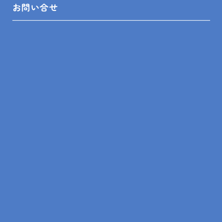
お問い合せ
無料見積依頼
お問い合せ
プライバシーポリシー
SHOP INFO
木更津店
〒292-0055
木更津市朝日3-10-9
館山店
〒294-0054
館山市湊510-1
鴨川店
〒296-0001
鴨川市横渚283-1