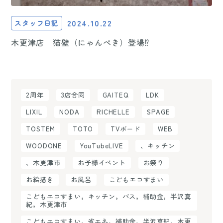
2024.10.22
スタッフ日記
木更津店 猫壁（にゃんぺき）登場⁉
2周年
3店合同
GAITEQ
LDK
LIXIL
NODA
RICHELLE
SPAGE
TOSTEM
TOTO
TVボード
WEB
WOODONE
YouTubeLIVE
、キッチン
、木更津市
お子様イベント
お祭り
お絵描き
お風呂
こどもエコすまい
こどもエコすまい，キッチン，バス，補助金，半沢真
紀，木更津市
こどもエコすまい，省エネ，補助金，半沢真紀，木更