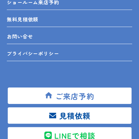
ショールーム来店予約
無料見積依頼
お問い合せ
プライバシーポリシー
SHOP INFO
ご来店予約
見積依頼
木更津店
〒292-0055
木更津市朝日3-10-9
館山店
〒294-0054
館山市湊510-1
LINEで相談