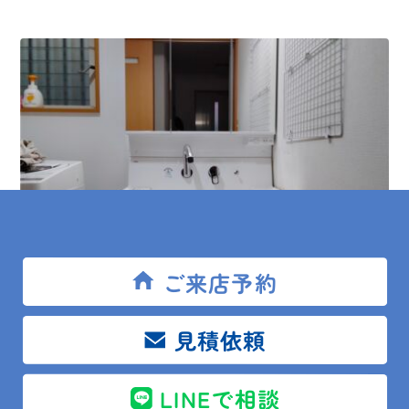
ご来店予約
2023.11.02
現場レポート
見積依頼
館山市 O様邸 洗面台・給湯器交換
LINEで相談