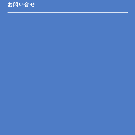
お問い合せ
2023.10.24
現場レポート
南房総市 K様邸 便器交換