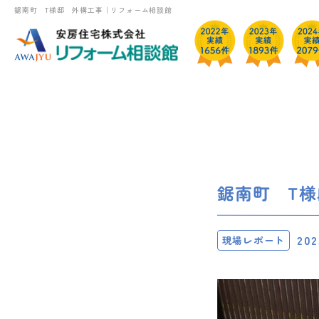
鋸南町 T様邸 外構工事｜リフォーム相談館
鋸南町 T
202
現場レポート