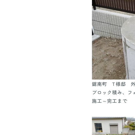
鋸南町 T様邸 
ブロック積み、フ
施工～完工まで