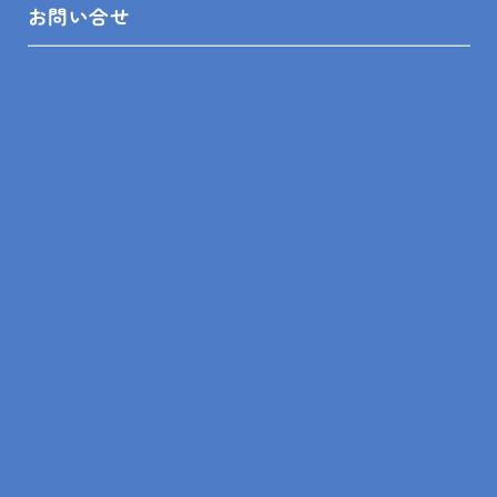
お問い合せ
2025.01.07
スタッフ日記
クリナップ 木更津ショールーム限定企画