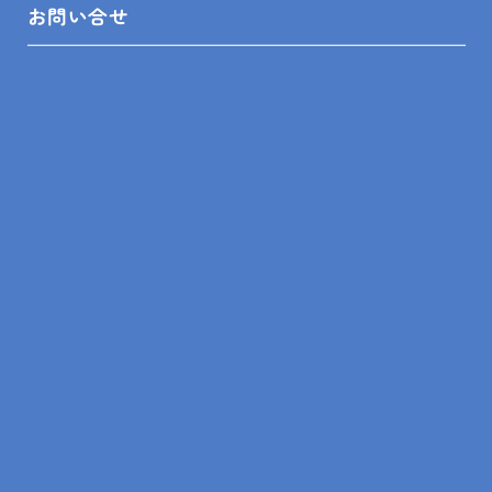
お問い合せ
にされてみてはいかがでしょうか？
是非ショールームにご相談にいらして下さい。
安房住宅株式会社 リフォーム相談館木更津店 松浦
ガイテック
シャッター
ユトシア
リフォーム
先進的窓リノベ事業
君津市
富津市
木更津
袖ケ浦市
補助金
雨戸