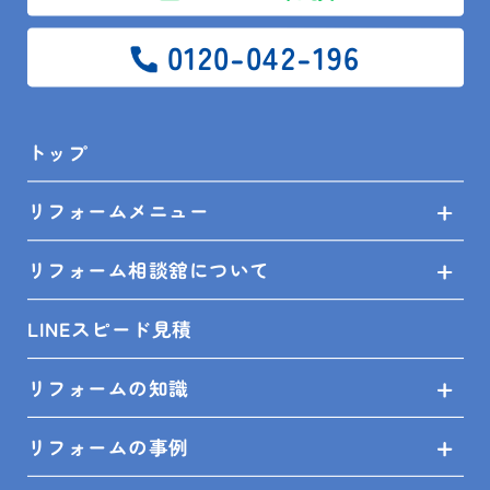
0120-042-196
トップ
ショールームにはシャッター及び雨戸が展示されおり
ますので、
リフォームメニュー
是非使い勝手や強度等を実際に触って、見て、体感し
て頂きたいと思います。
リフォーム相談舘について
LINEスピード見積
2025年も窓関係の補助金は継続される見込みとの事
です。
リフォームの知識
既存の窓に内窓（インプラス）を付けたり、
窓枠を使って二重窓に取り替えたり（リプラス）する
リフォームの事例
際に補助金の活用が可能となります。
その際に、後付けシャッター及び雨戸の検討もご一緒