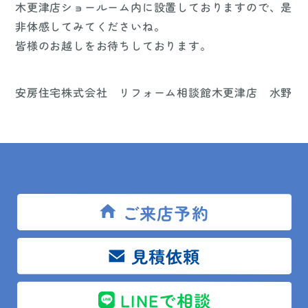
木更津店ショールーム内に設置しておりますので、是
非体感してみてくださいね。
皆様のお越しをお待ちしております。
安房住宅株式会社 リフォーム相談館木更津店 水野
ご来店予約
LIXIL
カノール
キッチン
キッチンリフォーム
ノクト
見積依頼
リフォーム相談館木更津店
リフォーム相談館館山店
LINEで相談
リフォーム相談館鴨川店
水回りリフォーム