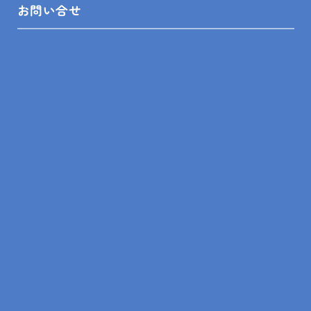
SITEMAP
お問い合せ
トップ
リフォームメニュー
リフォーム相談舘について
LINEスピード見積
リフォームの知識
リフォームの事例
ショールーム来店予約