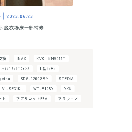
2023.06.23
ト
邸 脱衣場床一部補修
H交換
INAX
KVK KM5011T
ILﾊｲｸﾞﾘｯﾄﾞﾌｪﾝｽ
L型ｷｯﾁﾝ
getsu
SDG-1200GBM
STEDIA
VL-SE31KL
WT-P125Y
YKK
ット
アプリコットF3A
アラウーノ