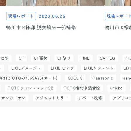
2023.06.26
現場レポート
現場レポー
鴨川市 K様邸 脱衣場床一部補修
鴨川市 K様
C12型
CF
CF張替
CF貼り
FINE
GAITEQ
I
ト
LIXILアメージュ
LIXIL ピアラ
LIXILリシェント
LIX
ORITZ OTQ-3706SAYS(オート)
ODELIC
Panasonic
san
TOTOウォシュレットSB
TOTO台付き混合栓
unikko
ィオンカーテン
アジャストミラー
アパート改修
アプリコ