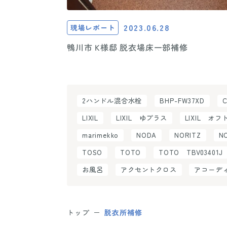
2023.06.28
現場レポート
鴨川市 K様邸 脱衣場床一部補修
2ハンドル混合水栓
BHP-FW37XD
LIXIL
LIXIL ゆプラス
LIXIL オフ
marimekko
NODA
NORITZ
N
TOSO
TOTO
TOTO TBV03401J
お風呂
アクセントクロス
アコーデ
トップ
脱衣所補修