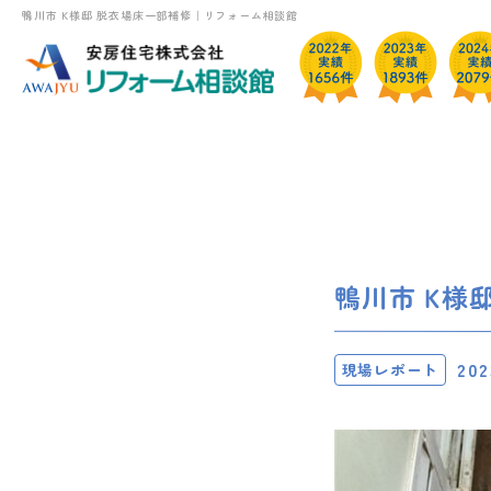
鴨川市 K様邸 脱衣場床一部補修｜リフォーム相談館
鴨川市 K様
202
現場レポート