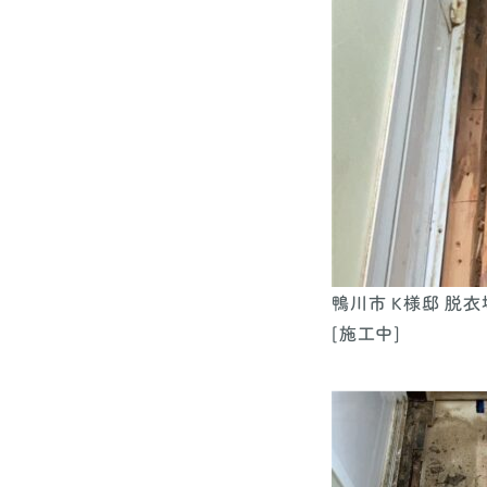
鴨川市 K様邸 脱
[施工中]