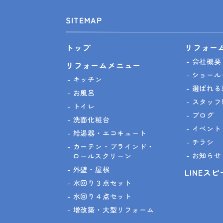
SITEMAP
リフォー
トップ
会社概要
リフォームメニュー
ショール
キッチン
選ばれる
お風呂
スタッフ
トイレ
ブログ
洗面化粧台
イベント
給湯器・エコキュート
チラシ
カーテン・ブラインド・
お知らせ
ロールスクリーン
外壁・屋根
LINEス
水回り３点セット
水回り４点セット
増改築・大型リフォーム