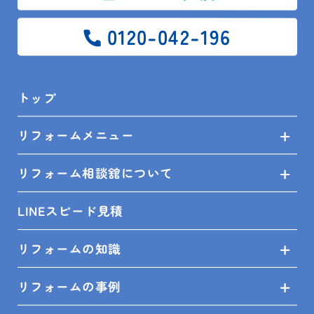
無料見積依頼
0120-042-196
お問い合せ
プライバシーポリシー
トップ
リフォームメニュー
SHOP INFO
リフォーム相談舘について
LINEスピード見積
木更津店
〒292-0055
木更津市朝日3-10-9
リフォームの知識
館山店
〒294-0054
館山市湊510-1
リフォームの事例
鴨川店
〒296-0001
鴨川市横渚283-1