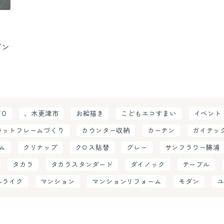
ダン
TO
、木更津市
お絵描き
こどもエコすまい
イベント
ラットフレームづくり
カウンター収納
カーテン
ガイテッ
ム
クリナップ
クロス貼替
グレー
サンフラワー勝浦
タカラ
タカラスタンダード
ダイノック
テーブル
ルライク
マンション
マンションリフォーム
モダン
ユ