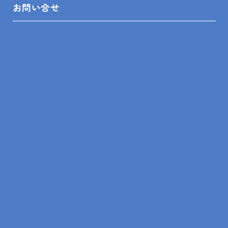
お問い合せ
2025.10.10
現場レポート
南房総市 M様邸 キッチン壁付シングル水栓交換