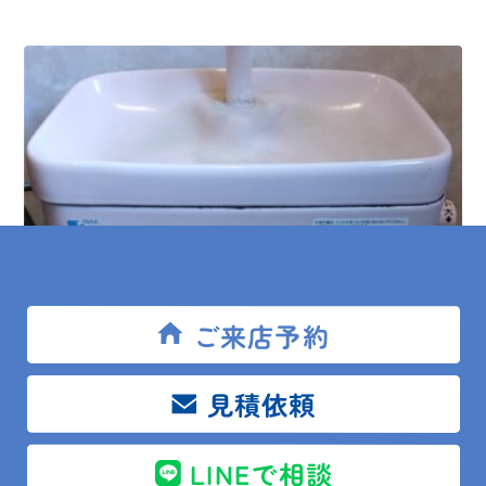
ご来店予約
2025.10.21
現場レポート
見積依頼
館山市 U様邸 トイレタンク部品交換
LINEで相談