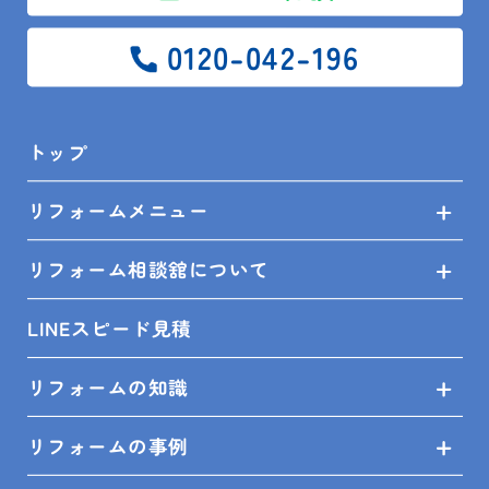
0120-042-196
トップ
リフォームメニュー
リフォーム相談舘について
2025.10.16
LINEスピード見積
現場レポート
鴨川市 S様邸 和室6畳改修他工事 2
リフォームの知識
リフォームの事例