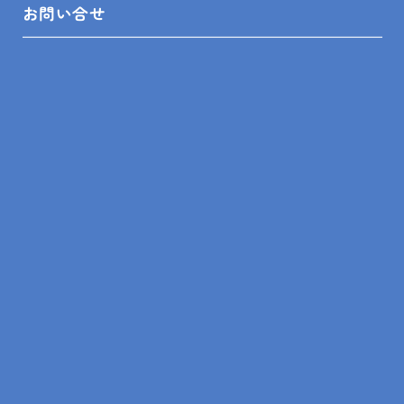
お問い合せ
SHOP INFO
木更津店
〒292-0055
木更津市朝日3-10-9
館山店
〒294-0054
館山市湊510-1
鴨川店
〒296-0001
鴨川市横渚283-1
＼フォローお願いします／