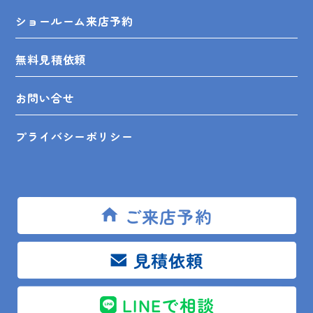
ショールーム来店予約
無料見積依頼
お問い合せ
プライバシーポリシー
SHOP INFO
ご来店予約
見積依頼
木更津店
〒292-0055
木更津市朝日3-10-9
LINEで相談
館山店
〒294-0054
館山市湊510-1