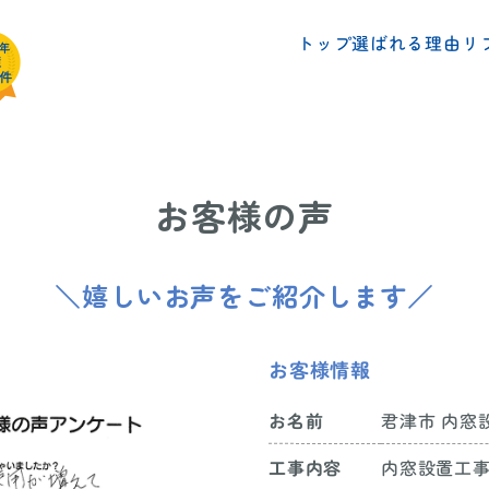
リ
選ばれる理由
トップ
お客様の声
＼嬉しいお声をご紹介します／
お客様情報
君津市 内窓
お名前
内窓設置工
工事内容