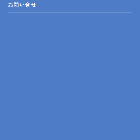
お問い合せ
SHOP INFO
木更津店
〒292-0055
木更津市朝日3-10-9
館山店
〒294-0054
館山市湊510-1
鴨川店
〒296-0001
鴨川市横渚283-1
＼フォローお願いします／