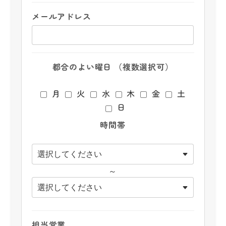
メールアドレス
都合のよい曜日 （複数選択可）
月
火
水
木
金
土
日
時間帯
～
担当営業