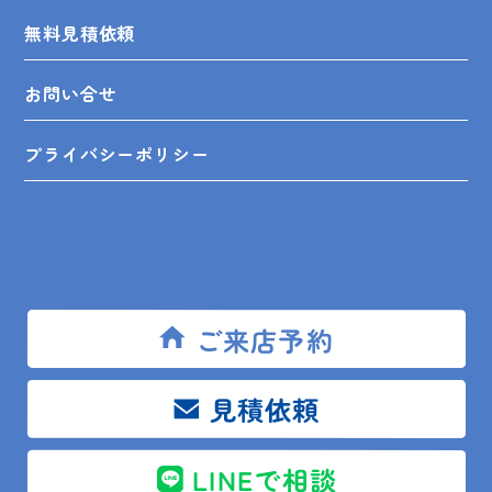
無料見積依頼
お問い合せ
プライバシーポリシー
SHOP INFO
ご来店予約
木更津店
〒292-0055
木更津市朝日3-10-9
見積依頼
館山店
〒294-0054
館山市湊510-1
鴨川店
〒296-0001
鴨川市横渚283-1
LINEで相談