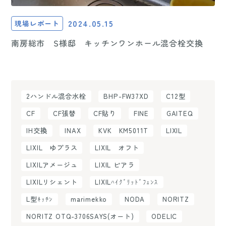
2024.05.15
現場レポート
南房総市 S様邸 キッチンワンホール混合栓交換
2ハンドル混合水栓
BHP-FW37XD
C12型
CF
CF張替
CF貼り
FINE
GAITEQ
IH交換
INAX
KVK KM5011T
LIXIL
LIXIL ゆプラス
LIXIL オフト
LIXILアメージュ
LIXIL ピアラ
LIXILリシェント
LIXILﾊｲｸﾞﾘｯﾄﾞﾌｪﾝｽ
L型ｷｯﾁﾝ
marimekko
NODA
NORITZ
NORITZ OTQ-3706SAYS(オート)
ODELIC