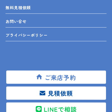
無料見積依頼
お問い合せ
プライバシーポリシー
SHOP INFO
ご来店予約
木更津店
〒292-0055
木更津市朝日3-10-9
見積依頼
館山店
〒294-0054
館山市湊510-1
鴨川店
〒296-0001
鴨川市横渚283-1
LINEで相談