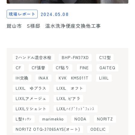
2024.05.08
現場レポート
館山市 S様邸 温水洗浄便座交換他工事
2ハンドル混合水栓
BHP-FW37XD
C12型
CF
CF張替
CF貼り
FINE
GAITEQ
IH交換
INAX
KVK KM5011T
LIXIL
LIXIL ゆプラス
LIXIL オフト
LIXILアメージュ
LIXIL ピアラ
LIXILリシェント
LIXILﾊｲｸﾞﾘｯﾄﾞﾌｪﾝｽ
L型ｷｯﾁﾝ
marimekko
NODA
NORITZ
NORITZ OTQ-3706SAYS(オート)
ODELIC