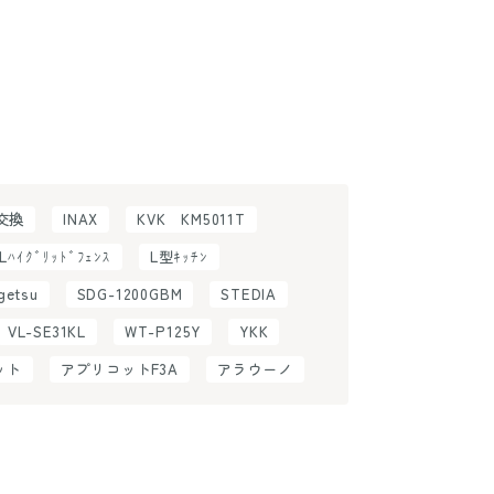
H交換
INAX
KVK KM5011T
ILﾊｲｸﾞﾘｯﾄﾞﾌｪﾝｽ
L型ｷｯﾁﾝ
getsu
SDG-1200GBM
STEDIA
VL-SE31KL
WT-P125Y
YKK
ット
アプリコットF3A
アラウーノ