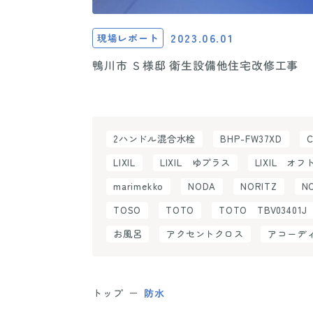
2023.06.01
現場レポート
鴨川市 Ｓ様邸 衛生設備他住宅改修工事
2ハンドル混合水栓
BHP-FW37XD
LIXIL
LIXIL ゆプラス
LIXIL オフ
marimekko
NODA
NORITZ
N
TOSO
TOTO
TOTO TBV03401J
お風呂
アクセントクロス
アコーデ
トップ
防水