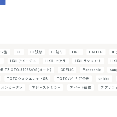
C12型
CF
CF張替
CF貼り
FINE
GAITEQ
I
ト
LIXILアメージュ
LIXIL ピアラ
LIXILリシェント
LIX
ORITZ OTQ-3706SAYS(オート)
ODELIC
Panasonic
san
TOTOウォシュレットSB
TOTO台付き混合栓
unikko
ィオンカーテン
アジャストミラー
アパート改修
アプリコ