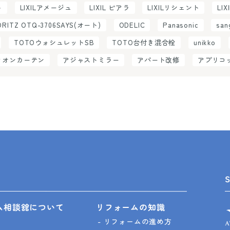
ト
LIXILアメージュ
LIXIL ピアラ
LIXILリシェント
LIX
ORITZ OTQ-3706SAYS(オート)
ODELIC
Panasonic
san
TOTOウォシュレットSB
TOTO台付き混合栓
unikko
ィオンカーテン
アジャストミラー
アパート改修
アプリコ
ム相談舘について
リフォームの知識
リフォームの進め方