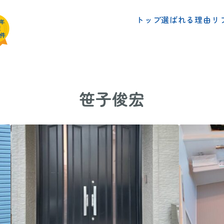
リ
選ばれる理由
トップ
笹子俊宏