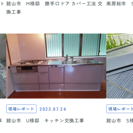
南房総市 
ト
館山市 M様邸 勝手口ドア カバー工法 交
換工事
2023.07.24
現場レポート
現場レポー
事
館山市 U様邸 キッチン交換工事
館山市 S