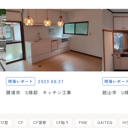
2023.06.27
現場レポート
現場レポー
勝浦市 S様邸 キッチン工事
館山市 U
C12型
CF
CF張替
CF貼り
FINE
GAITEQ
I