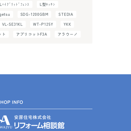
ILﾊｲｸﾞﾘｯﾄﾞﾌｪﾝｽ
L型ｷｯﾁﾝ
getsu
SDG-1200GBM
STEDIA
VL-SE31KL
WT-P125Y
YKK
ット
アプリコットF3A
アラウーノ
SHOP INFO