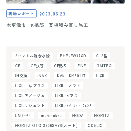
2023.06.23
現場レポート
木更津市 K様邸 瓦棟積み直し施工
2ハンドル混合水栓
BHP-FW37XD
C12型
CF
CF張替
CF貼り
FINE
GAITEQ
IH交換
INAX
KVK KM5011T
LIXIL
LIXIL ゆプラス
LIXIL オフト
LIXILアメージュ
LIXIL ピアラ
LIXILリシェント
LIXILﾊｲｸﾞﾘｯﾄﾞﾌｪﾝｽ
L型ｷｯﾁﾝ
marimekko
NODA
NORITZ
NORITZ OTQ-3706SAYS(オート)
ODELIC