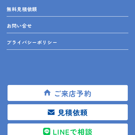
無料見積依頼
お問い合せ
プライバシーポリシー
SHOP INFO
ご来店予約
木更津店
〒292-0055
木更津市朝日3-10-9
見積依頼
館山店
〒294-0054
館山市湊510-1
鴨川店
〒296-0001
鴨川市横渚283-1
LINEで相談