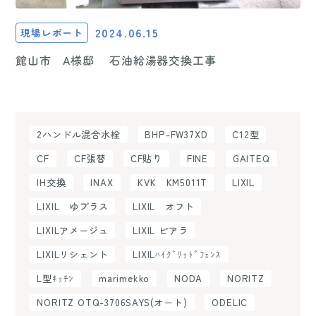
2024.06.15
現場レポート
館山市 A様邸 石油給湯器交換工事
2ハンドル混合水栓
BHP-FW37XD
C12型
CF
CF張替
CF貼り
FINE
GAITEQ
IH交換
INAX
KVK KM5011T
LIXIL
LIXIL ゆプラス
LIXIL オフト
LIXILアメージュ
LIXIL ピアラ
LIXILリシェント
LIXILﾊｲｸﾞﾘｯﾄﾞﾌｪﾝｽ
L型ｷｯﾁﾝ
marimekko
NODA
NORITZ
NORITZ OTQ-3706SAYS(オート)
ODELIC