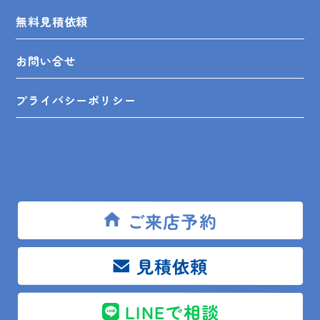
無料見積依頼
お問い合せ
プライバシーポリシー
SHOP INFO
ご来店予約
木更津店
〒292-0055
木更津市朝日3-10-9
見積依頼
館山店
〒294-0054
館山市湊510-1
鴨川店
〒296-0001
鴨川市横渚283-1
LINEで相談