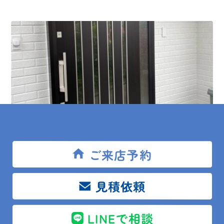
ご来店予約
2024.10.30
現場レポート
見積依頼
館山市 T様邸 玄関ドア改修工事
LINEで相談