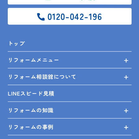
0120-042-196
お問い合せ
プライバシーポリシー
トップ
SHOP INFO
リフォームメニュー
リフォーム相談舘について
LINEスピード見積
木更津店
〒292-0055
木更津市朝日3-10-9
館山店
〒294-0054
館山市湊510-1
リフォームの知識
鴨川店
〒296-0001
鴨川市横渚283-1
リフォームの事例