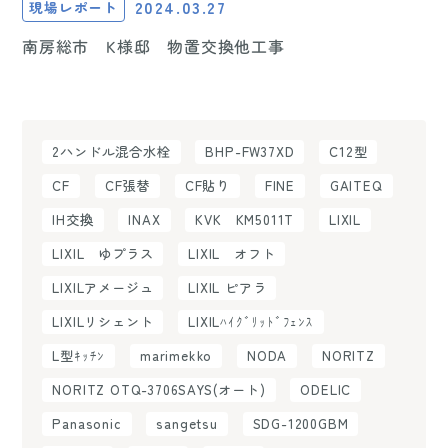
2024.03.27
現場レポート
南房総市 K様邸 物置交換他工事
2ハンドル混合水栓
BHP-FW37XD
C12型
CF
CF張替
CF貼り
FINE
GAITEQ
IH交換
INAX
KVK KM5011T
LIXIL
LIXIL ゆプラス
LIXIL オフト
LIXILアメージュ
LIXIL ピアラ
LIXILリシェント
LIXILﾊｲｸﾞﾘｯﾄﾞﾌｪﾝｽ
L型ｷｯﾁﾝ
marimekko
NODA
NORITZ
NORITZ OTQ-3706SAYS(オート)
ODELIC
Panasonic
sangetsu
SDG-1200GBM