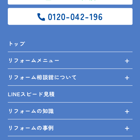
0120-042-196
お問い合せ
プライバシーポリシー
トップ
SHOP INFO
リフォームメニュー
リフォーム相談舘について
LINEスピード見積
木更津店
〒292-0055
木更津市朝日3-10-9
館山店
〒294-0054
館山市湊510-1
リフォームの知識
鴨川店
〒296-0001
鴨川市横渚283-1
リフォームの事例