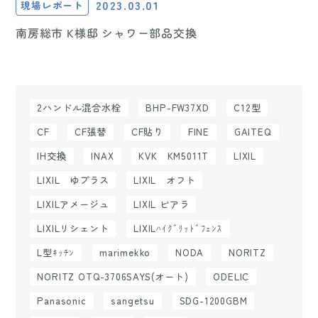
2023.03.01
現場レポート
南房総市 K様邸 シャワー部品交換
2ハンドル混合水栓
BHP-FW37XD
C12型
CF
CF張替
CF貼り
FINE
GAITEQ
IH交換
INAX
KVK KM5011T
LIXIL
LIXIL ゆプラス
LIXIL オフト
LIXILアメージュ
LIXIL ピアラ
LIXILリシェント
LIXILﾊｲｸﾞﾘｯﾄﾞﾌｪﾝｽ
L型ｷｯﾁﾝ
marimekko
NODA
NORITZ
NORITZ OTQ-3706SAYS(オート)
ODELIC
Panasonic
sangetsu
SDG-1200GBM