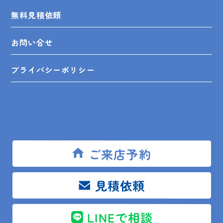
無料見積依頼
お問い合せ
プライバシーポリシー
SHOP INFO
ご来店予約
木更津店
〒292-0055
木更津市朝日3-10-9
見積依頼
館山店
〒294-0054
館山市湊510-1
鴨川店
〒296-0001
鴨川市横渚283-1
LINEで相談