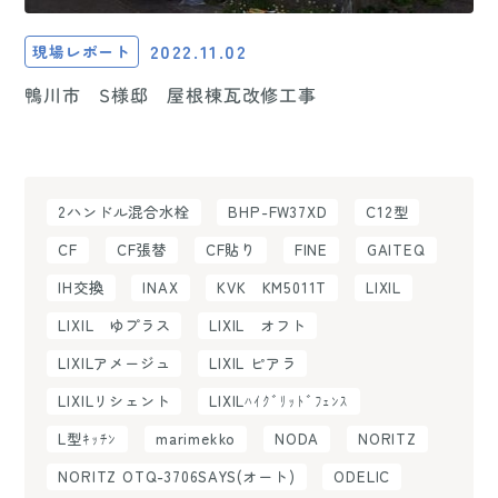
2022.11.02
現場レポート
鴨川市 S様邸 屋根棟瓦改修工事
2ハンドル混合水栓
BHP-FW37XD
C12型
CF
CF張替
CF貼り
FINE
GAITEQ
IH交換
INAX
KVK KM5011T
LIXIL
LIXIL ゆプラス
LIXIL オフト
LIXILアメージュ
LIXIL ピアラ
LIXILリシェント
LIXILﾊｲｸﾞﾘｯﾄﾞﾌｪﾝｽ
L型ｷｯﾁﾝ
marimekko
NODA
NORITZ
NORITZ OTQ-3706SAYS(オート)
ODELIC