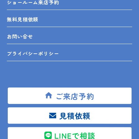
ショールーム来店予約
無料見積依頼
お問い合せ
プライバシーポリシー
SHOP INFO
ご来店予約
見積依頼
木更津店
〒292-0055
木更津市朝日3-10-9
館山店
〒294-0054
館山市湊510-1
LINEで相談