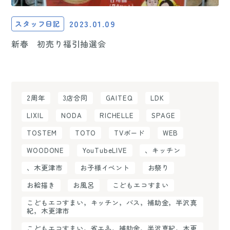
2023.01.09
スタッフ日記
新春 初売り福引抽選会
2周年
3店合同
GAITEQ
LDK
LIXIL
NODA
RICHELLE
SPAGE
TOSTEM
TOTO
TVボード
WEB
WOODONE
YouTubeLIVE
、キッチン
、木更津市
お子様イベント
お祭り
お絵描き
お風呂
こどもエコすまい
こどもエコすまい，キッチン，バス，補助金，半沢真
紀，木更津市
こどもエコすまい，省エネ，補助金，半沢真紀，木更