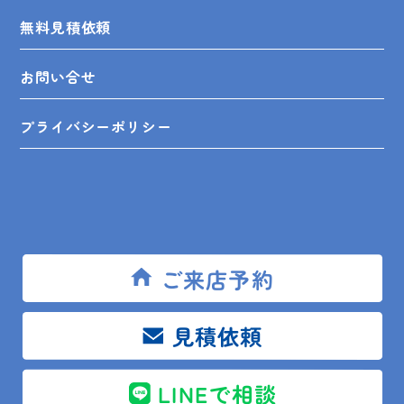
無料見積依頼
お問い合せ
プライバシーポリシー
SHOP INFO
ご来店予約
木更津店
〒292-0055
木更津市朝日3-10-9
見積依頼
館山店
〒294-0054
館山市湊510-1
鴨川店
〒296-0001
鴨川市横渚283-1
LINEで相談