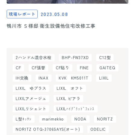
2023.05.08
現場レポート
鴨川市 Ｓ様邸 衛生設備他住宅改修工事
2ハンドル混合水栓
BHP-FW37XD
C12型
CF
CF張替
CF貼り
FINE
GAITEQ
IH交換
INAX
KVK KM5011T
LIXIL
LIXIL ゆプラス
LIXIL オフト
LIXILアメージュ
LIXIL ピアラ
LIXILリシェント
LIXILﾊｲｸﾞﾘｯﾄﾞﾌｪﾝｽ
L型ｷｯﾁﾝ
marimekko
NODA
NORITZ
NORITZ OTQ-3706SAYS(オート)
ODELIC