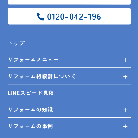
0120-042-196
木更津店
〒292-0055
木更津市朝日3-10-9
館山店
〒294-0054
館山市湊510-1
鴨川店
〒296-0001
鴨川市横渚283-1
トップ
リフォームメニュー
＼フォローお願いします／
リフォーム相談舘について
LINEスピード見積
リフォームの知識
©
2026AWAJYUリフォーム相談舘
リフォームの事例