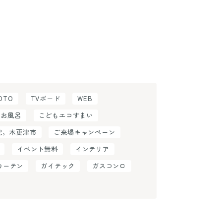
OTO
TVボード
WEB
お風呂
こどもエコすまい
紀，木更津市
ご来場キャンペーン
イベント無料
インテリア
カーテン
ガイテック
ガスコンロ