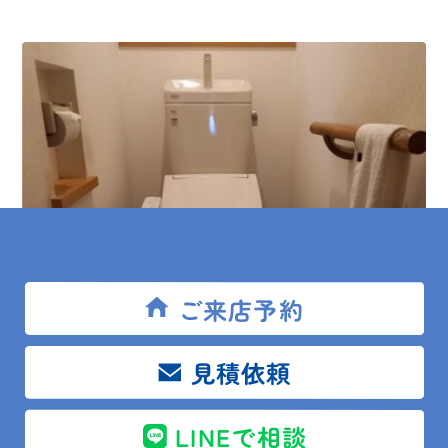
ご来店予約
2024.01.18
現場レポート
見積依頼
鴨川市 Ｕ様邸 便器交換&CF張替
LINEで相談