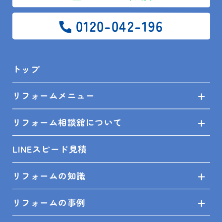
0120-042-196
トップ
リフォームメニュー
リフォーム相談舘について
2023.12.13
LINEスピード見積
現場レポート
鴨川市 S様邸 便器交換工事
リフォームの知識
リフォームの事例
2ハンドル混合水栓
BHP-FW37XD
C12型