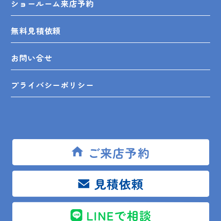
ショールーム来店予約
無料見積依頼
お問い合せ
プライバシーポリシー
SHOP INFO
ご来店予約
見積依頼
木更津店
〒292-0055
木更津市朝日3-10-9
館山店
〒294-0054
館山市湊510-1
LINEで相談