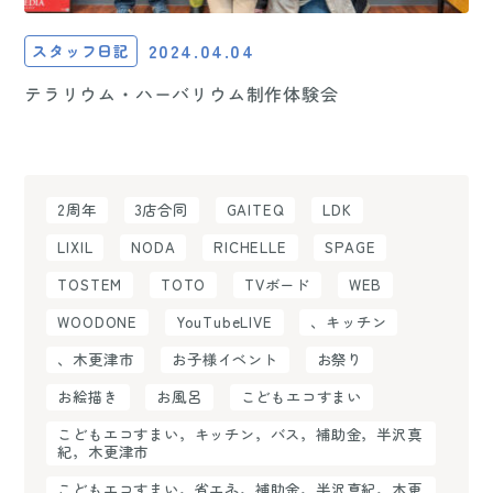
2024.04.04
スタッフ日記
テラリウム・ハーバリウム制作体験会
2周年
3店合同
GAITEQ
LDK
LIXIL
NODA
RICHELLE
SPAGE
TOSTEM
TOTO
TVボード
WEB
WOODONE
YouTubeLIVE
、キッチン
、木更津市
お子様イベント
お祭り
お絵描き
お風呂
こどもエコすまい
こどもエコすまい，キッチン，バス，補助金，半沢真
紀，木更津市
こどもエコすまい，省エネ，補助金，半沢真紀，木更