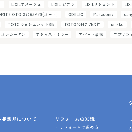
ト
LIXILアメージュ
LIXIL ピアラ
LIXILリシェント
LIX
ORITZ OTQ-3706SAYS(オート)
ODELIC
Panasonic
san
TOTOウォシュレットSB
TOTO台付き混合栓
unikko
ィオンカーテン
アジャストミラー
アパート改修
アプリコ
ム相談舘について
リフォームの知識
リフォームの進め方