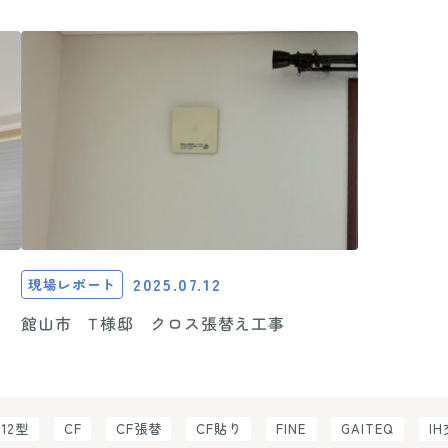
2025.07.12
現場レポート
館山市 T様邸 クロス張替え工事
C12型
CF
CF張替
CF貼り
FINE
GAITEQ
I