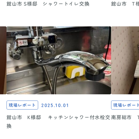
館山市 T
館山市 S様邸 シャワートイレ交換
2025.10.01
現場レポート
現場レポー
南房総市 
館山市 K様邸 キッチンシャワー付水栓交
換