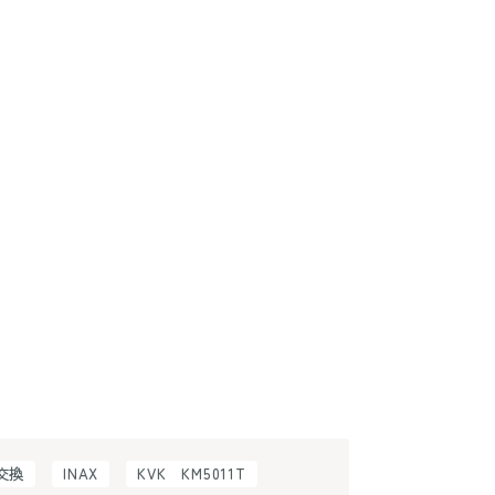
H交換
INAX
KVK KM5011T