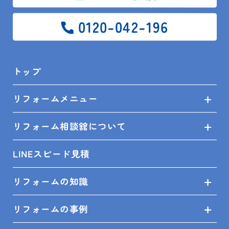
0120-042-196
お問い合せ
プライバシーポリシー
トップ
SHOP INFO
リフォームメニュー
リフォーム相談舘について
LINEスピード見積
木更津店
〒292-0055
木更津市朝日3-10-9
館山店
〒294-0054
館山市湊510-1
リフォームの知識
鴨川店
〒296-0001
鴨川市横渚283-1
リフォームの事例