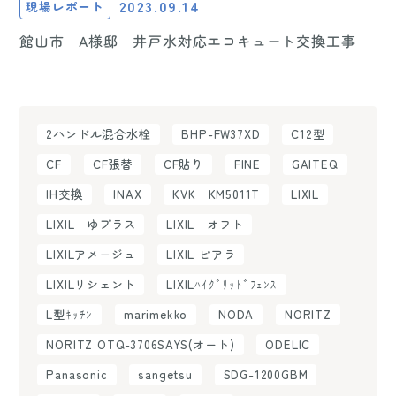
2023.09.14
現場レポート
館山市 A様邸 井戸水対応エコキュート交換工事
2ハンドル混合水栓
BHP-FW37XD
C12型
CF
CF張替
CF貼り
FINE
GAITEQ
IH交換
INAX
KVK KM5011T
LIXIL
LIXIL ゆプラス
LIXIL オフト
LIXILアメージュ
LIXIL ピアラ
LIXILリシェント
LIXILﾊｲｸﾞﾘｯﾄﾞﾌｪﾝｽ
L型ｷｯﾁﾝ
marimekko
NODA
NORITZ
NORITZ OTQ-3706SAYS(オート)
ODELIC
Panasonic
sangetsu
SDG-1200GBM