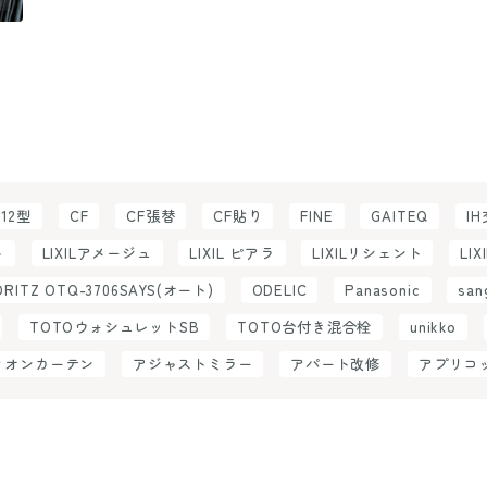
C12型
CF
CF張替
CF貼り
FINE
GAITEQ
I
ト
LIXILアメージュ
LIXIL ピアラ
LIXILリシェント
LIX
ORITZ OTQ-3706SAYS(オート)
ODELIC
Panasonic
san
TOTOウォシュレットSB
TOTO台付き混合栓
unikko
ィオンカーテン
アジャストミラー
アパート改修
アプリコ