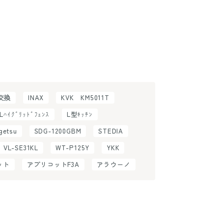
H交換
INAX
KVK KM5011T
ILﾊｲｸﾞﾘｯﾄﾞﾌｪﾝｽ
L型ｷｯﾁﾝ
getsu
SDG-1200GBM
STEDIA
VL-SE31KL
WT-P125Y
YKK
ット
アプリコットF3A
アラウーノ