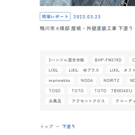
2023.03.23
現場レポート
鴨川市 K様邸 屋根・外壁塗装工事 下塗り
2ハンドル混合水栓
BHP-FW37XD
LIXIL
LIXIL ゆプラス
LIXIL オフ
marimekko
NODA
NORITZ
N
TOSO
TOTO
TOTO TBV03401J
お風呂
アクセントクロス
アコーデ
トップ
下塗り