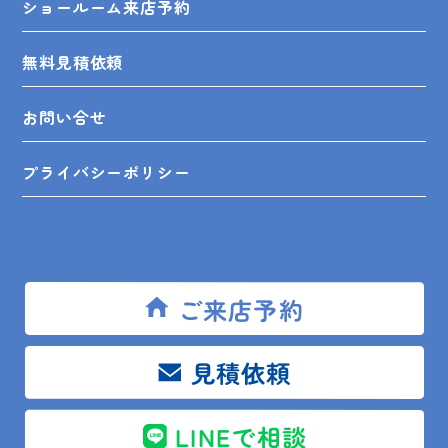
ショールーム来店予約
無料見積依頼
お問い合せ
プライバシーポリシー
SHOP INFO
ご来店予約
見積依頼
木更津店
〒292-0055
木更津市朝日3-10-9
館山店
〒294-0054
館山市湊510-1
LINEで相談