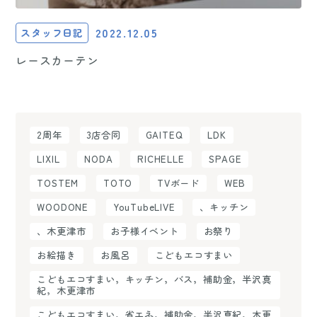
2022.12.05
スタッフ日記
レースカーテン
2周年
3店合同
GAITEQ
LDK
LIXIL
NODA
RICHELLE
SPAGE
TOSTEM
TOTO
TVボード
WEB
WOODONE
YouTubeLIVE
、キッチン
、木更津市
お子様イベント
お祭り
お絵描き
お風呂
こどもエコすまい
こどもエコすまい，キッチン，バス，補助金，半沢真
紀，木更津市
こどもエコすまい，省エネ，補助金，半沢真紀，木更