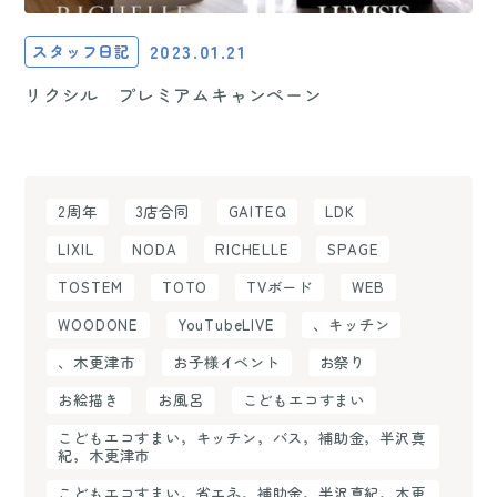
2023.01.21
スタッフ日記
リクシル プレミアムキャンペーン
2周年
3店合同
GAITEQ
LDK
LIXIL
NODA
RICHELLE
SPAGE
TOSTEM
TOTO
TVボード
WEB
WOODONE
YouTubeLIVE
、キッチン
、木更津市
お子様イベント
お祭り
お絵描き
お風呂
こどもエコすまい
こどもエコすまい，キッチン，バス，補助金，半沢真
紀，木更津市
こどもエコすまい，省エネ，補助金，半沢真紀，木更