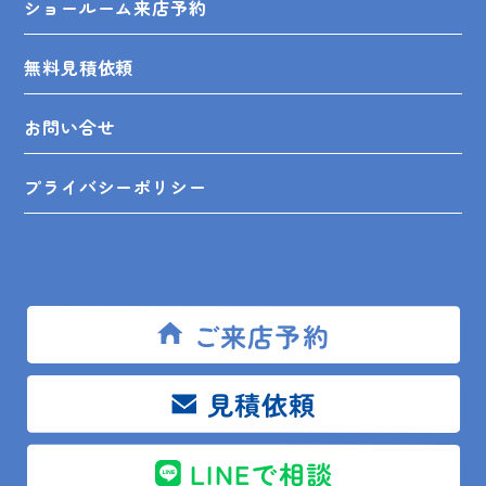
ショールーム来店予約
無料見積依頼
お問い合せ
プライバシーポリシー
SHOP INFO
ご来店予約
見積依頼
木更津店
〒292-0055
木更津市朝日3-10-9
館山店
〒294-0054
館山市湊510-1
LINEで相談