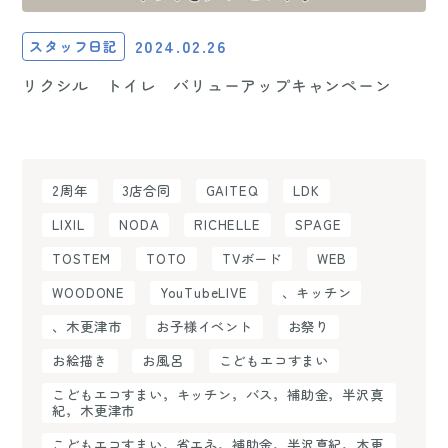
2024.02.26
スタッフ日記
リクシル トイレ バリューアップキャンペーン
2周年
3店合同
GAITEQ
LDK
LIXIL
NODA
RICHELLE
SPAGE
TOSTEM
TOTO
TVボード
WEB
WOODONE
YouTubeLIVE
、キッチン
、木更津市
お子様イベント
お祭り
お絵描き
お風呂
こどもエコすまい
こどもエコすまい，キッチン，バス，補助金，半沢真
紀，木更津市
こどもエコすまい，省エネ，補助金，半沢真紀，木更