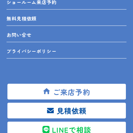
ショールーム来店予約
無料見積依頼
お問い合せ
プライバシーポリシー
SHOP INFO
ご来店予約
見積依頼
木更津店
〒292-0055
木更津市朝日3-10-9
館山店
〒294-0054
館山市湊510-1
LINEで相談